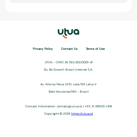
Privacy Policy
Contact Us
Terms of Use
UTUA - CNPJ 36.563.402/0001-41
By Be Growth Brasil Internet S.A.
Av. Afonso Pena 3351, sala 1101 Letra V
Belo Horizonte/MG - Brazil
Contact Information:
contact@utua.id
| +55 31 99505-1491
Copyright © 2026
https://utua.id
UTUA offers free content about credit cards, digital banks, loans,
and third-party financial services. We are not a financial
institution, are not always affiliated, and do not charge for