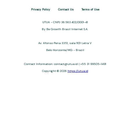
Privacy Policy
Contact Us
Terms of Use
UTUA - CNPJ 36.563.402/0001-41
By Be Growth Brasil Internet S.A.
Av. Afonso Pena 3351, sala 1101 Letra V
Belo Horizonte/MG - Brazil
Contact Information:
contact@utua.id
| +55 31 99505-1491
Copyright © 2026
https://utua.id
UTUA offers free content about credit cards, digital banks, loans,
and third-party financial services. We are not a financial
institution, are not always affiliated, and do not charge for
access. Recommendations are for informational purposes only
and do not constitute advice; please consult professionals.
Approvals and terms (12–60 months, APRs 3–22%) depend on
the issuer. Example: a $10,000 loan, 36 months, 3% APR, costs
$10,470. We may receive affiliate commissions. We comply with