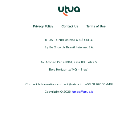
Privacy Policy
Contact Us
Terms of Use
UTUA - CNPJ 36.563.402/0001-41
By Be Growth Brasil Internet S.A.
Av. Afonso Pena 3351, sala 1101 Letra V
Belo Horizonte/MG - Brazil
Contact Information:
contact@utua.id
| +55 31 99505-1491
Copyright © 2026
https://utua.id
UTUA offers free content about credit cards, digital banks, loans,
and third-party financial services. We are not a financial
institution, are not always affiliated, and do not charge for
access. Recommendations are for informational purposes only
and do not constitute advice; please consult professionals.
Approvals and terms (12–60 months, APRs 3–22%) depend on