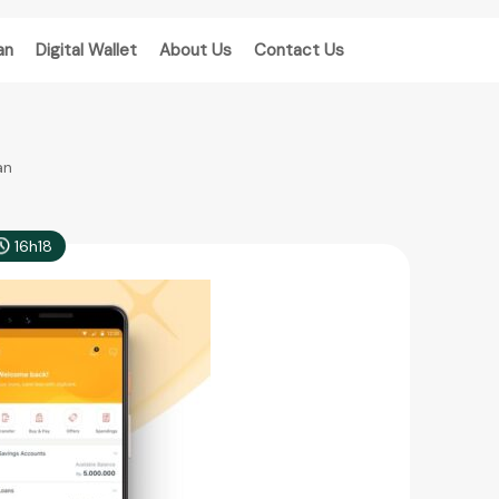
an
Digital Wallet
About Us
Contact Us
an
16h18