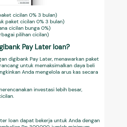
ket cicilan 0% 3 bulan)
 paket cicilan 0% 3 bulan)
ana cicilan bunga 0%)
agai pilihan cicilan)
ibank Pay Later loan?
engan digibank Pay Later, menawarkan paket
 dirancang untuk memaksimalkan daya beli
ungkinkan Anda mengelola arus kas secara
erencanakan investasi lebih besar,
cilan.
Later loan dapat bekerja untuk Anda dengan