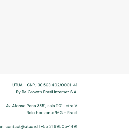
UTUA - CNPJ 36.563.402/0001-41
By Be Growth Brasil Internet S.A.
Av. Afonso Pena 3351, sala 1101 Letra V
Belo Horizonte/MG - Brazil
on:
contact@utua.id
| +55 31 99505-1491