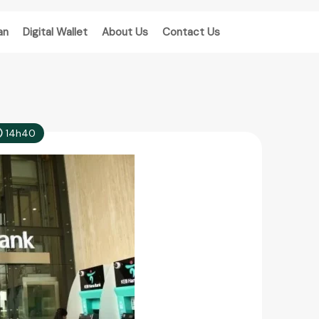
an
Digital Wallet
About Us
Contact Us
14h40