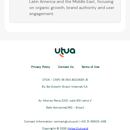
Latin America and the Middle East, focusing
on organic growth, brand authority and user
engagement.
Privacy Policy
Contact Us
Terms of Use
UTUA - CNPJ 36.563.402/0001-41
By Be Growth Brasil Internet S.A.
Av. Afonso Pena 3351, sala 1101 Letra V
Belo Horizonte/MG - Brazil
Contact Information:
contact@utua.id
| +55 31 99505-1491
Copyright © 2026
https://utua.id