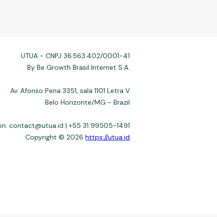
UTUA - CNPJ 36.563.402/0001-41
By Be Growth Brasil Internet S.A.
Av. Afonso Pena 3351, sala 1101 Letra V
Belo Horizonte/MG - Brazil
on:
contact@utua.id
| +55 31 99505-1491
Copyright © 2026
https://utua.id
 not always affiliated, and do not charge for access. Recommendations
3–22%) depend on the issuer. Example: a $10,000 loan, 36 months, 3%
fers use safeguards. See our Privacy Policy. Operated by Be Growth
e 30.130-008. Contact:
help@utua.com
.