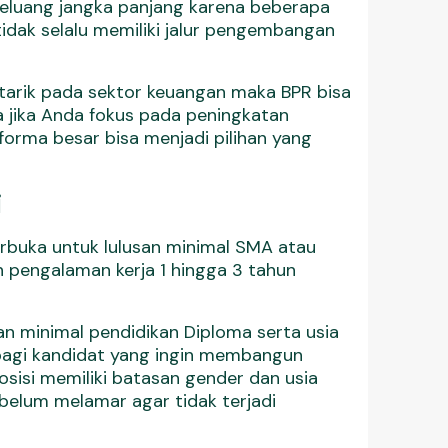
eluang jangka panjang karena beberapa
i tidak selalu memiliki jalur pengembangan
rtarik pada sektor keuangan maka BPR bisa
a jika Anda fokus pada peningkatan
orma besar bisa menjadi pilihan yang
i
erbuka untuk lulusan minimal SMA atau
n pengalaman kerja 1 hingga 3 tahun
n minimal pendidikan Diploma serta usia
 bagi kandidat yang ingin membangun
osisi memiliki batasan gender dan usia
belum melamar agar tidak terjadi