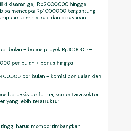
liki kisaran gaji Rp2.000.000 hingga
bisa mencapai Rp1.000.000 tergantung
ampuan administrasi dan pelayanan
per bulan + bonus proyek Rp100.000 –
.000 per bulan + bonus hingga
00.000 per bulan + komisi penjualan dan
nus berbasis performa, sementara sektor
er yang lebih terstruktur
i tinggi harus mempertimbangkan