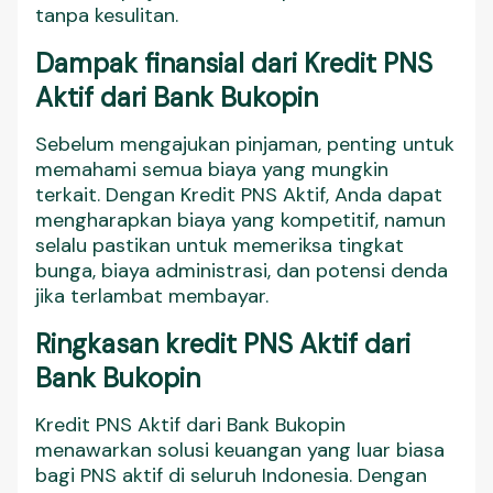
tanpa kesulitan.
Dampak finansial dari Kredit PNS
Aktif dari Bank Bukopin
Sebelum mengajukan pinjaman, penting untuk
memahami semua biaya yang mungkin
terkait. Dengan Kredit PNS Aktif, Anda dapat
mengharapkan biaya yang kompetitif, namun
selalu pastikan untuk memeriksa tingkat
bunga, biaya administrasi, dan potensi denda
jika terlambat membayar.
Ringkasan kredit PNS Aktif dari
Bank Bukopin
Kredit PNS Aktif dari Bank Bukopin
menawarkan solusi keuangan yang luar biasa
bagi PNS aktif di seluruh Indonesia. Dengan