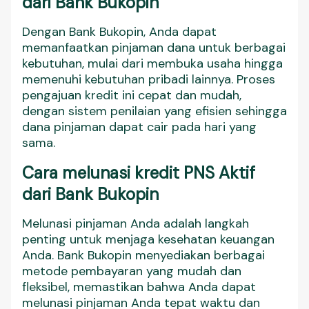
dari Bank Bukopin
Dengan Bank Bukopin, Anda dapat
memanfaatkan pinjaman dana untuk berbagai
kebutuhan, mulai dari membuka usaha hingga
memenuhi kebutuhan pribadi lainnya. Proses
pengajuan kredit ini cepat dan mudah,
dengan sistem penilaian yang efisien sehingga
dana pinjaman dapat cair pada hari yang
sama.
Cara melunasi kredit PNS Aktif
dari Bank Bukopin
Melunasi pinjaman Anda adalah langkah
penting untuk menjaga kesehatan keuangan
Anda. Bank Bukopin menyediakan berbagai
metode pembayaran yang mudah dan
fleksibel, memastikan bahwa Anda dapat
melunasi pinjaman Anda tepat waktu dan