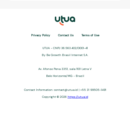
Privacy Policy
Contact Us
Terms of Use
UTUA - CNPJ 36.563.402/0001-41
By Be Growth Brasil Internet S.A.
Av. Afonso Pena 3351, sala 1101 Letra V
Belo Horizonte/MG - Brazil
Contact Information:
contact@utua.id
| +55 31 99505-1491
Copyright © 2026
https://utua.id
UTUA offers free content about credit cards, digital banks, loans,
and third-party financial services. We are not a financial
institution, are not always affiliated, and do not charge for
access. Recommendations are for informational purposes only