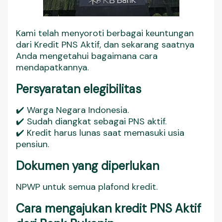
Kami telah menyoroti berbagai keuntungan
dari Kredit PNS Aktif, dan sekarang saatnya
Anda mengetahui bagaimana cara
mendapatkannya.
Persyaratan elegibilitas
✔️ Warga Negara Indonesia.
✔️ Sudah diangkat sebagai PNS aktif.
✔️ Kredit harus lunas saat memasuki usia
pensiun.
Dokumen yang diperlukan
NPWP untuk semua plafond kredit.
Cara mengajukan kredit PNS Aktif