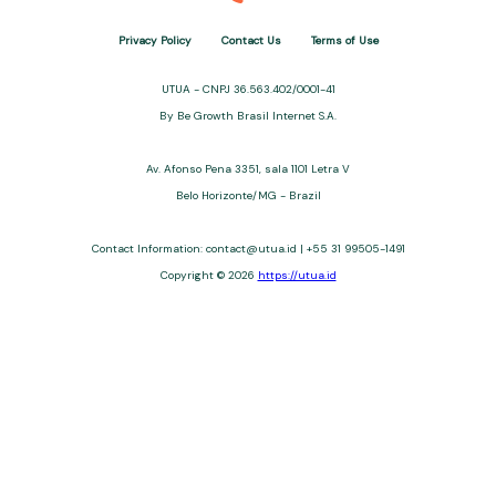
Privacy Policy
Contact Us
Terms of Use
UTUA - CNPJ 36.563.402/0001-41
By Be Growth Brasil Internet S.A.
Av. Afonso Pena 3351, sala 1101 Letra V
Belo Horizonte/MG - Brazil
Contact Information:
contact@utua.id
| +55 31 99505-1491
Copyright © 2026
https://utua.id
UTUA offers free content about credit cards, digital banks, loans,
and third-party financial services. We are not a financial
institution, are not always affiliated, and do not charge for
access. Recommendations are for informational purposes only
and do not constitute advice; please consult professionals.
Approvals and terms (12–60 months, APRs 3–22%) depend on
the issuer. Example: a $10,000 loan, 36 months, 3% APR, costs
$10,470. We may receive affiliate commissions. We comply with